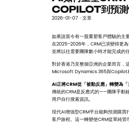
COPILOT到預
2026-01-07
文章
·
如果說當今有一股重塑客戶體驗的主要
在2025–2026年，CRM已演變
並將以往需要團隊數小時才能完成的
對於香港乃至整個亞洲的企業而言，這
Microsoft Dynamics 365與Co
AI
正將
CRM
從「被動反應」轉變為「
傳統的CRM是反應式的——團隊手動
用戶自行搜索資訊。
現代AI增強型CRM平台能夠預測購
客戶旅程。這一轉變使CRM從單純管