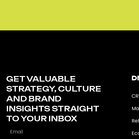
GET VALUABLE
D
STRATEGY, CULTURE
CR
AND BRAND
INSIGHTS STRAIGHT
Ma
TO YOUR INBOX
Ret
Ec