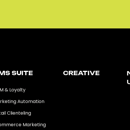
MS SUITE​
CREATIVE
M & Loyalty
rketing Automation
ail Clienteling
ommerce Marketing