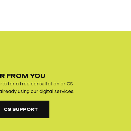
R FROM YOU
ts for a free consultation or CS
already using our digital services.
CS SUPPORT
CS SUPPORT