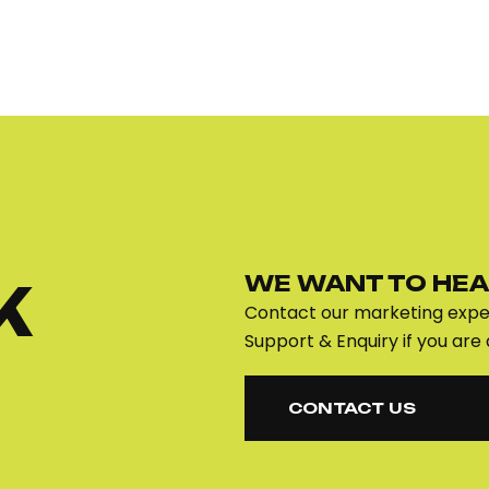
WE WANT TO HEA
K
Contact our marketing exper
Support & Enquiry if you are 
CONTACT US
CONTACT US