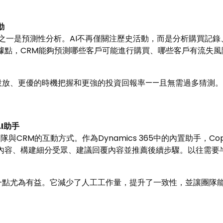
動
力之一是預測性分析。AI不再僅關注歷史活動，而是分析購買記
據點，CRM能夠預測哪些客戶可能進行購買、哪些客戶有流失風
投放、更優的時機把握和更強的投資回報率——且無需過多猜測。
I
助手
改變了團隊與CRM的互動方式。作為Dynamics 365中的內置助手，
內容、構建細分受眾、建議回覆內容並推薦後續步驟。以往需要
一點尤為有益。它減少了人工工作量，提升了一致性，並讓團隊