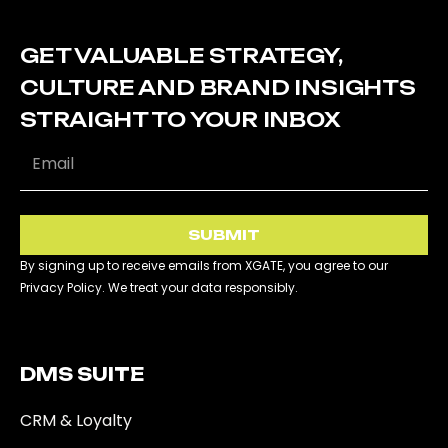
GET VALUABLE STRATEGY,
CULTURE AND BRAND INSIGHTS
STRAIGHT TO YOUR INBOX
SUBMIT
By signing up to receive emails from XGATE, you agree to our
Privacy Policy. We treat your data responsibly.
DMS SUITE​
CRM & Loyalty