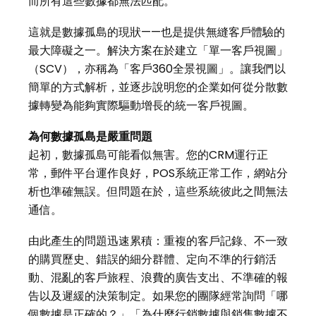
而所有這些數據都無法匹配。
這就是數據孤島的現狀——也是提供無縫客戶體驗的
最大障礙之一。解決方案在於建立「單一客戶視圖」
（SCV），亦稱為「客戶360全景視圖」。讓我們以
簡單的方式解析，並逐步說明您的企業如何從分散數
據轉變為能夠實際驅動增長的統一客戶視圖。
為何數據孤島是嚴重問題
起初，數據孤島可能看似無害。您的CRM運行正
常，郵件平台運作良好，POS系統正常工作，網站分
析也準確無誤。但問題在於，這些系統彼此之間無法
通信。
由此產生的問題迅速累積：重複的客戶記錄、不一致
的購買歷史、錯誤的細分群體、定向不準的行銷活
動、混亂的客戶旅程、浪費的廣告支出、不準確的報
告以及遲緩的決策制定。如果您的團隊經常詢問「哪
個數據是正確的？」「為什麼行銷數據與銷售數據不