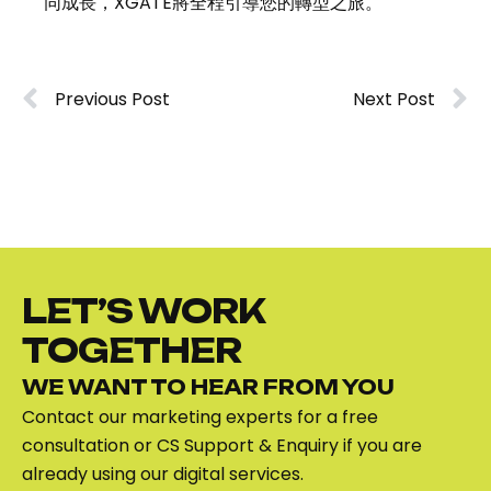
同成長，XGATE將全程引導您的轉型之旅。
Previous Post
Next Post
LET’S WORK
TOGETHER
WE WANT TO HEAR FROM YOU
Contact our marketing experts for a free
consultation or CS Support & Enquiry if you are
already using our digital services.