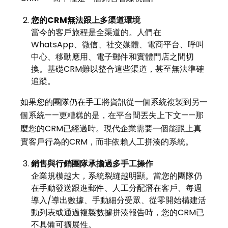
您的
CRM
無法跟上多渠道環境
當今的客戶旅程是全渠道的。人們在
WhatsApp、微信、社交媒體、電商平台、呼叫
中心、移動應用、電子郵件和實體門店之間切
換。基礎CRM難以整合這些渠道，甚至無法準確
追蹤。
如果您的團隊仍在手工將資訊從一個系統複製到另一
個系統——更糟糕的是，在平台間丟失上下文——那
麼您的CRM已經過時。現代企業需要一個能跟上真
實客戶行為的CRM，而非依賴人工拼湊的系統。
銷售與行銷團隊承擔過多手工操作
企業規模越大，系統裂縫越明顯。當您的團隊仍
在手動發送跟進郵件、人工分配潛在客戶、每週
導入/導出數據、手動細分受眾、從零開始構建活
動列表或通過複製數據拼湊報告時，您的CRM已
不具備可擴展性。