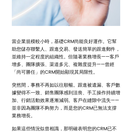
當企業規模較小時，基礎CRM尚能良好運作。它幫
助您儲存聯繫人、跟進交易、發送簡單的跟進郵件，
並維持一定程度的組織性。但隨著業務增長——客戶
增多、團隊擴張、渠道多元、複雜度提升——曾經
「尚可勝任」的CRM開始顯現其局限性。
突然間，事務不再如以往順暢。跟進被遺漏、客戶數
據變得不一致、銷售團隊感到沮喪、手工操作持續增
加、行銷活動效果逐漸減弱。客戶在縫隙中流失——
並非因為團隊不夠努力，而是您的CRM已無法支撐
業務增長。
如果這些情況似曾相識，那明確表明您的CRM已不