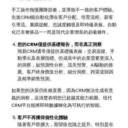
手工操作拖慢團隊節奏，並導致不一致的客戶體驗。
先進CRM能自動化潛在客戶分配、培育流程、新客
引導流、棄購提醒、忠誠度觸發及即時儀表板。自動
化已非奢侈品——而是現代企業增長的必備條件。
您的
CRM
僅提供基礎報告，而非真正洞察
簡易CRM通常僅提供基礎儀表板：交易追蹤、手
動導出及表層指標。但成長中的企業需要更深入
的洞察，如預測性分析、流失預警、AI驅動的推
薦、客戶終身價值分析、細分洞察、跨渠道歸因
及精準銷售預測。
如果您的決策仍依賴直覺，因為CRM無法生成有意
義的洞察，這清楚表明您已超越其能力範圍。現代
CRM平台能將即時數據轉化為可執行的智能。
客戶不再獲得個性化體驗
隨著客戶群擴大，期望值也隨之提升。特別是在