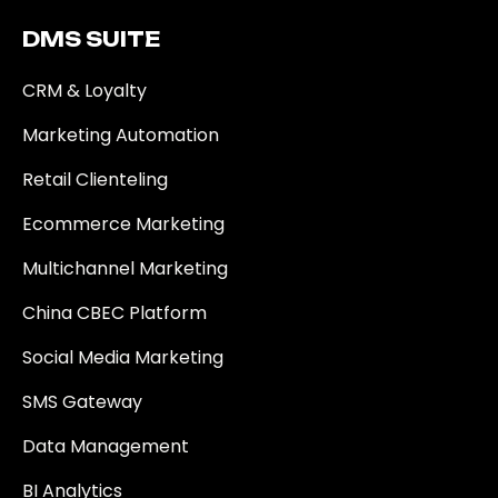
DMS SUITE​
CRM & Loyalty
Marketing Automation
Retail Clienteling
Ecommerce Marketing
Multichannel Marketing
China CBEC Platform
Social Media Marketing
SMS Gateway
Data Management
BI Analytics