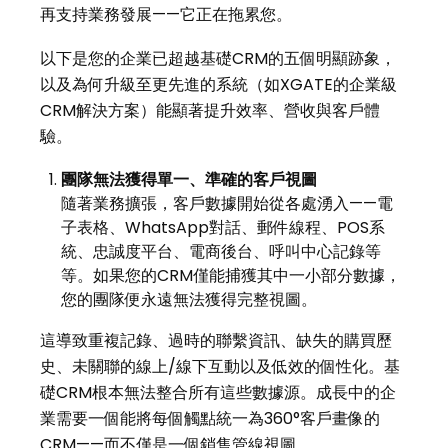
再支持業務發展——它正在拖累您。
以下是您的企業已超越基礎CRM的五個明顯跡象，
以及為何升級至更先進的系統（如XGATE的企業級
CRM解決方案）能顯著提升效率、營收與客戶體
驗。
團隊無法獲得單一、準確的客戶視圖
隨著業務擴張，客戶數據開始從各處湧入——電
子表格、WhatsApp對話、郵件線程、POS系
統、忠誠度平台、電商後台、呼叫中心記錄等
等。如果您的CRM僅能捕獲其中一小部分數據，
您的團隊便永遠無法獲得完整視圖。
這導致重複記錄、過時的聯繫資訊、缺失的購買歷
史、未關聯的線上/線下互動以及低效的個性化。基
礎CRM根本無法整合所有這些數據源。成長中的企
業需要一個能將每個觸點統一為360°客戶畫像的
CRM——而不僅是一個銷售管線視圖。