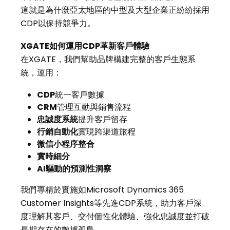
這就是為什麼亞太地區的中型及大型企業正紛紛採用
CDP以保持競爭力。
XGATE
如何運用
CDP
革新客戶體驗
在XGATE，我們幫助品牌構建完整的客戶生態系
統，運用：
CDP
統一客戶數據
CRM
管理互動與銷售流程
忠誠度系統
提升客戶留存
行銷自動化
實現跨渠道旅程
微信小程序整合
實時細分
AI
驅動的預測性洞察
我們專精於實施如Microsoft Dynamics 365
Customer Insights等先進CDP系統，助力客戶深
度理解其客戶、交付個性化體驗、強化忠誠度並打破
長期存在的數據孤島。