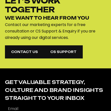
LET’S WORK
TOGETHER
WE WANT TO HEAR FROM YOU
Contact our marketing experts for a free
consultation or CS Support & Enquiry if you are
already using our digital services.
CONTACT US
CS SUPPORT
CONTACT US
CS SUPPORT
GET VALUABLE STRATEGY,
CULTURE AND BRAND INSIGHTS
STRAIGHT TO YOUR INBOX