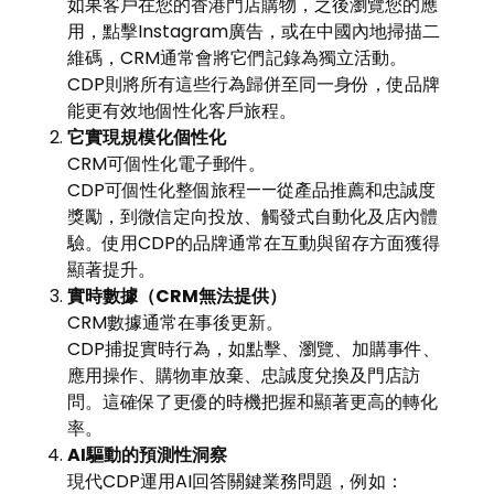
如果客戶在您的香港門店購物，之後瀏覽您的應
用，點擊Instagram廣告，或在中國內地掃描二
維碼，CRM通常會將它們記錄為獨立活動。
CDP則將所有這些行為歸併至同一身份，使品牌
能更有效地個性化客戶旅程。
它實現規模化個性化
CRM可個性化電子郵件。
CDP可個性化整個旅程——從產品推薦和忠誠度
獎勵，到微信定向投放、觸發式自動化及店內體
驗。使用CDP的品牌通常在互動與留存方面獲得
顯著提升。
實時數據（
CRM
無法提供）
CRM數據通常在事後更新。
CDP捕捉實時行為，如點擊、瀏覽、加購事件、
應用操作、購物車放棄、忠誠度兌換及門店訪
問。這確保了更優的時機把握和顯著更高的轉化
率。
AI
驅動的預測性洞察
現代CDP運用AI回答關鍵業務問題，例如：