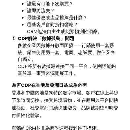
誰最有可能下次購買？
誰即將流失？
最佳優惠或產品推薦是什麼？
哪些客戶會對折扣響應？
CRM無法自主生成此類預測性洞察。
CDP
解決「數據孤島」問題
多數企業因數據分散而困擾——行銷使用一套系
統、銷售使用另一套、電商、忠誠度、微信又各
自獨立。
CDP將所有數據源連接至同一平台，使團隊能夠
基於單一事實來源開展工作。
為何
CDP
在香港及亞洲日益成為必需
香港和中國內地是獨特的數字市場。客戶在線上與線
下渠道間切換，接受跨境購物，並在應用與平台間快
速移動。社交電商持續快速增長，品牌被期望即時交
付個性化體驗。
單獨的CRM並非為應對這種複雜性而構建。