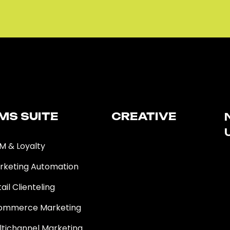
MS SUITE​
CREATIVE
M & Loyalty
rketing Automation
ail Clienteling
ommerce Marketing
ltichannel Marketing