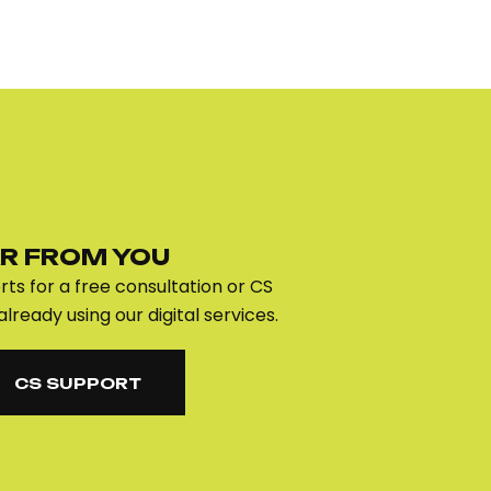
R FROM YOU
ts for a free consultation or CS
already using our digital services.
CS SUPPORT
CS SUPPORT