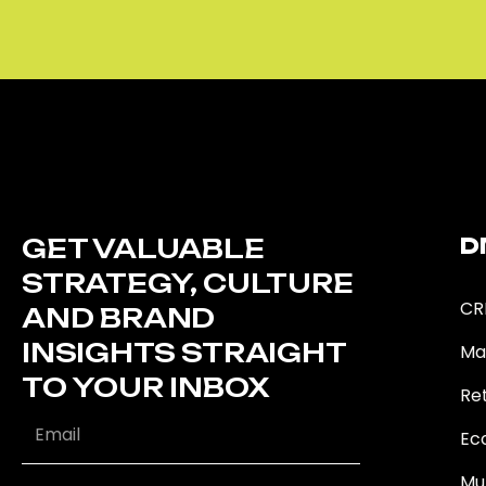
GET VALUABLE
D
STRATEGY, CULTURE
CR
AND BRAND
INSIGHTS STRAIGHT
Ma
TO YOUR INBOX
Ret
Ec
Mu