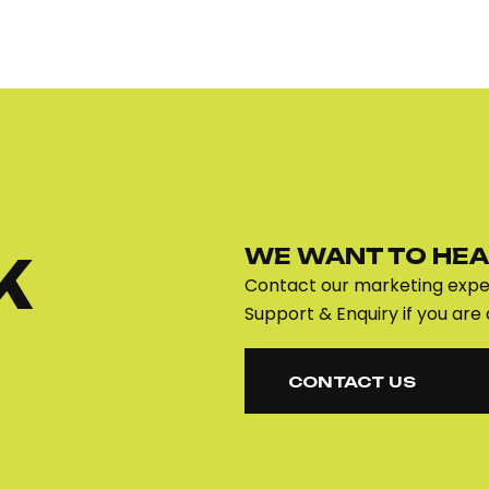
WE WANT TO HEA
K
Contact our marketing exper
Support & Enquiry if you are 
CONTACT US
CONTACT US