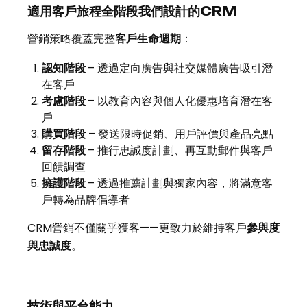
適用客戶旅程全階段我們設計的CRM
營銷策略覆蓋完整
客戶生命週期
：
認知階段
– 透過定向廣告與社交媒體廣告吸引潛
在客戶
考慮階段
– 以教育內容與個人化優惠培育潛在客
戶
購買階段
– 發送限時促銷、用戶評價與產品亮點
留存階段
– 推行忠誠度計劃、再互動郵件與客戶
回饋調查
擁護階段
– 透過推薦計劃與獨家內容，將滿意客
戶轉為品牌倡導者
CRM營銷不僅關乎獲客——更致力於維持客戶
參與度
與忠誠度
。
技術與平台能力