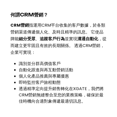
何謂CRM營銷？
CRM營銷
指運用CRM平台收集的客戶數據，於各類
營銷渠道傳遞個人化、及時且精準的訊息。 它使品
牌能
細分受眾
、
追蹤客戶行為
並實現
溝通自動化
，從
而建立更牢固且有效的長期關係。 透過CRM營銷，
企業可實現：
識別並分群高價值客戶
自動化跟進與再互動營銷活動
個人化產品推薦與專屬優惠
即時監控客戶旅程動態
透過精準定向提升銷售轉化在XGATE，我們將
CRM營銷無縫整合至您的業務策略，確保於最
佳時機向合適對象傳遞最適切訊息。