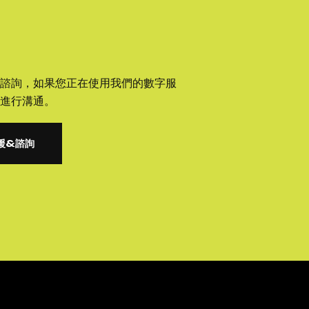
諮詢，如果您正在使用我們的數字服
進行溝通。
援&諮詢
援&諮詢