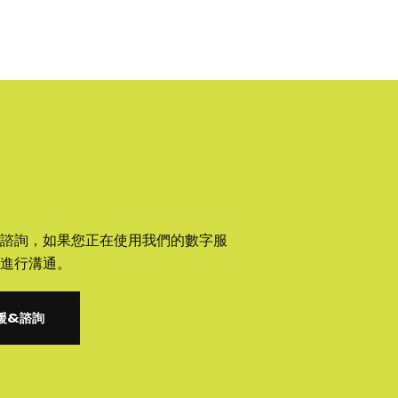
諮詢，如果您正在使用我們的數字服
進行溝通。
援&諮詢
援&諮詢