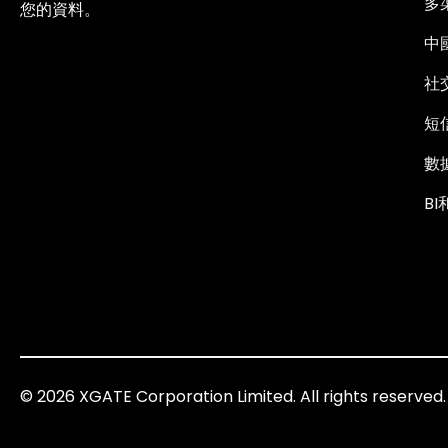
多
您的資料。
中
社
短
數
B
© 2026 XGATE Corporation Limited. All rights reserved.