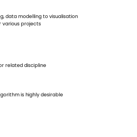
 data modelling to visualisation
 various projects
 related discipline
orithm is highly desirable