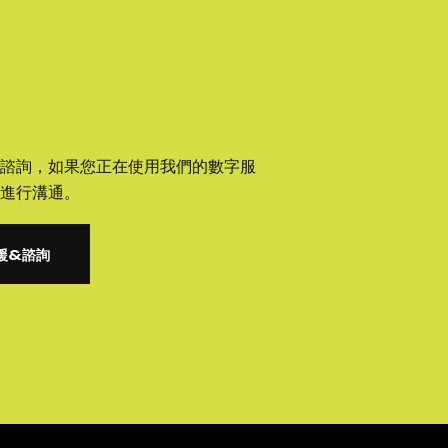
諮詢，如果您正在使用我們的數字服
進行溝通。
援&諮詢
援&諮詢