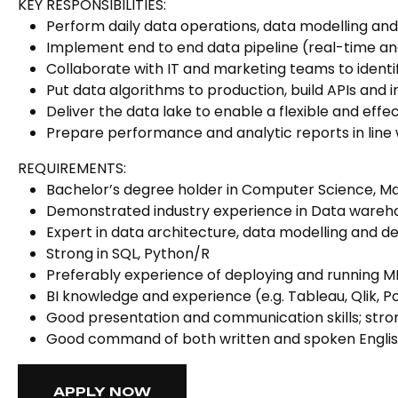
KEY RESPONSIBILITIES:
Perform daily data operations, data modelling an
Implement end to end data pipeline (real-time and
Collaborate with IT and marketing teams to identi
Put data algorithms to production, build APIs and
Deliver the data lake to enable a flexible and eff
Prepare performance and analytic reports in line 
REQUIREMENTS:
Bachelor’s degree holder in Computer Science, Ma
Demonstrated industry experience in Data warehous
Expert in data architecture, data modelling and de
Strong in SQL, Python/R
Preferably experience of deploying and running ML
BI knowledge and experience (e.g. Tableau, Qlik, Po
Good presentation and communication skills; stron
Good command of both written and spoken Englis
APPLY NOW