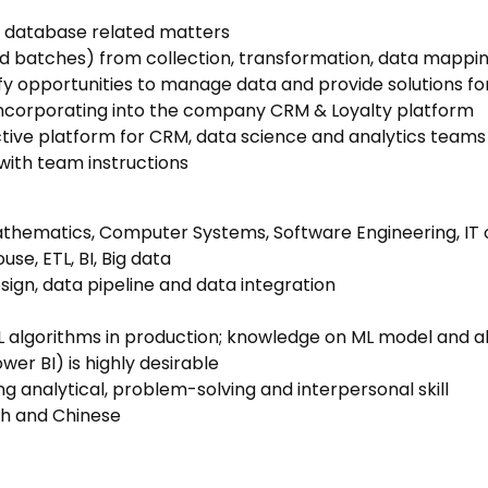
d database related matters
 batches) from collection, transformation, data mapping,
fy opportunities to manage data and provide solutions for
 incorporating into the company CRM & Loyalty platform
ective platform for CRM, data science and analytics teams
with team instructions
thematics, Computer Systems, Software Engineering, IT or
e, ETL, BI, Big data
sign, data pipeline and data integration
 algorithms in production; knowledge on ML model and alg
wer BI) is highly desirable
g analytical, problem-solving and interpersonal skill
h and Chinese