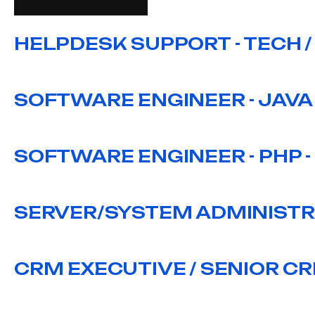
APPLY NOW
HELPDESK SUPPORT - TECH 
SOFTWARE ENGINEER - JAVA 
SOFTWARE ENGINEER - PHP -
SERVER/SYSTEM ADMINISTRA
CRM EXECUTIVE / SENIOR C