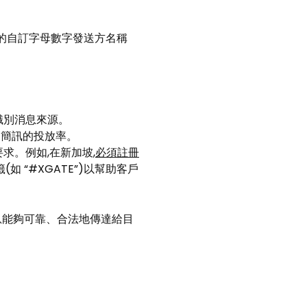
化的自訂字母數字發送方名稱
識別消息來源。
高簡訊的投放率。
求。例如,在新加坡,
必須註冊
 “#XGATE”)以幫助客戶
訊息能夠可靠、合法地傳達給目