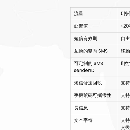
流量
5條
延遲值
<2
短信有效期
自主
互換的雙向 SMS
移動
可定制的 SMS
11
senderID
短信發送回執
支持
手機號碼可攜帶性
支持
長信息
支持
文本字符
支持
交換