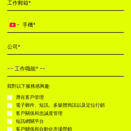
H
o
n
g
K
o
n
g
S
我對以下服務感興趣:
A
R
潛在客戶管理
C
電子郵件、短訊、多媒體簡訊以及定位行銷
h
客戶關係和忠誠度管理
i
短訊網關平台
n
客戶關係和自動化市場營銷