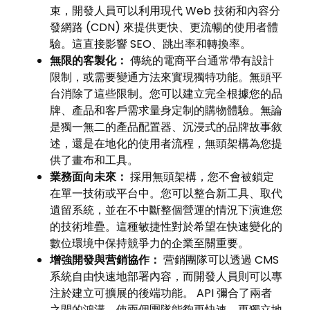
束，開發人員可以利用現代 Web 技術和內容分
發網路 (CDN) 來提供更快、更流暢的使用者體
驗。這直接影響 SEO、跳出率和轉換率。
無限的客製化：
傳統的電商平台通常帶有設計
限制，或需要變通方法來實現獨特功能。無頭平
台消除了這些限制。您可以建立完全根據您的品
牌、產品和客戶需求量身定制的購物體驗。無論
是獨一無二的產品配置器、沉浸式的品牌故事敘
述，還是在地化的使用者流程，無頭架構為您提
供了畫布和工具。
業務面向未來：
採用無頭架構，您不會被鎖定
在單一技術或平台中。您可以整合新工具、取代
遺留系統，並在不中斷整個營運的情況下演進您
的技術堆疊。這種敏捷性對於希望在快速變化的
數位環境中保持競爭力的企業至關重要。
增強開發與营銷協作：
营銷團隊可以透過 CMS
系統自由快速地部署內容，而開發人員則可以專
注於建立可擴展的後端功能。 API 彌合了兩者
之間的鴻溝，使兩個團隊能夠更快速、更獨立地