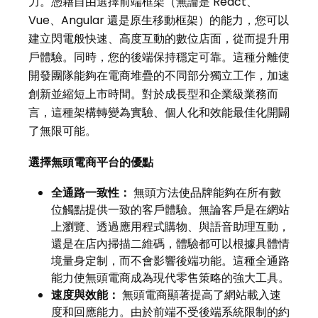
力。憑藉自由選擇前端框架（無論是 React、
Vue、Angular 還是原生移動框架）的能力，您可以
建立閃電般快速、高度互動的數位店面，從而提升用
戶體驗。同時，您的後端保持穩定可靠。這種分離使
開發團隊能夠在電商堆疊的不同部分獨立工作，加速
創新並縮短上市時間。對於成長型和企業級業務而
言，這種架構轉變為實驗、個人化和效能最佳化開闢
了無限可能。
選擇無頭電商平台的優點
全通路一致性：
無頭方法使品牌能夠在所有數
位觸點提供一致的客戶體驗。無論客戶是在網站
上瀏覽、透過應用程式購物、與語音助理互動，
還是在店內掃描二維碼，體驗都可以根據具體情
境量身定制，而不會影響後端功能。這種全通路
能力使無頭電商成為現代零售策略的強大工具。
速度與效能：
無頭電商顯著提高了網站載入速
度和回應能力。由於前端不受後端系統限制的約