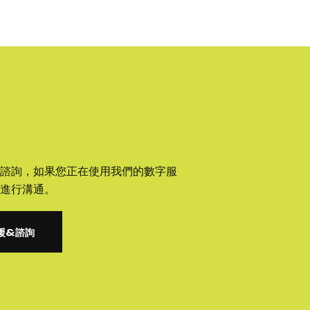
諮詢，如果您正在使用我們的數字服
進行溝通。
援&諮詢
援&諮詢