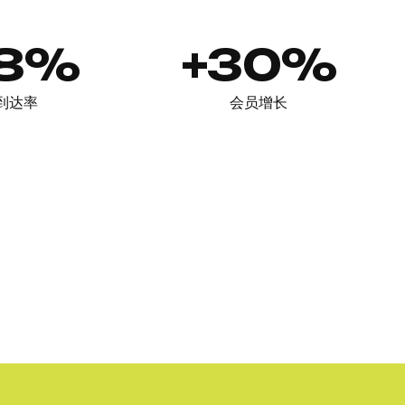
98%
+30%
到达率
会员增长