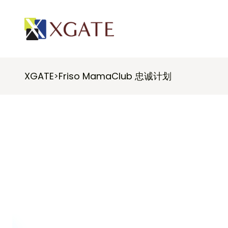
XGATE
Friso MamaClub 忠诚计划
>